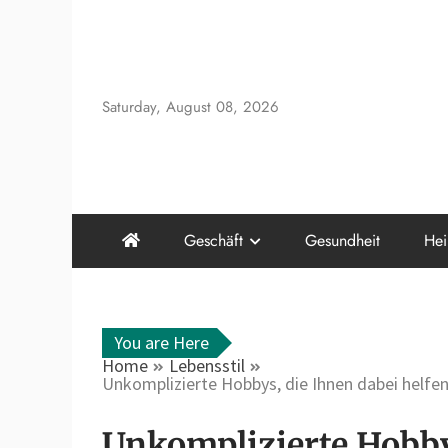
Skip
to
content
Saturday, August 08, 2026
Geschäft
Gesundheit
Hei
You are Here
Home
Lebensstil
Unkomplizierte Hobbys, die Ihnen dabei helfen
Unkomplizierte Hobby