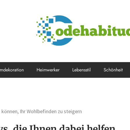
mdekoration
Heimwerker
Lebensstil
Schönheit
 können, Ihr Wohlbefinden zu steigern
s, die Ihnen dabei helfen