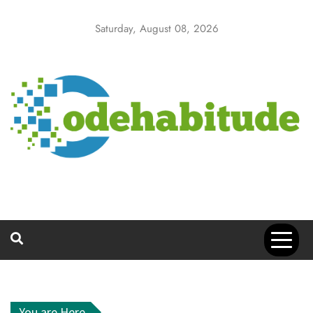
Skip
to
Saturday, August 08, 2026
content
You are Here